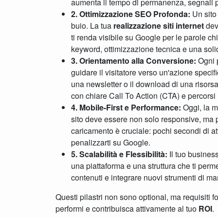
aumenta il tempo di permanenza, segnali posi
2. Ottimizzazione SEO Profonda:
Un sito
buio. La tua
realizzazione siti internet
dev
ti renda visibile su Google per le parole chi
keyword, ottimizzazione tecnica e una soli
3. Orientamento alla Conversione:
Ogni p
guidare il visitatore verso un'azione specifi
una newsletter o il download di una risorsa
con chiare Call To Action (CTA) e percorsi u
4. Mobile-First e Performance:
Oggi, la m
sito deve essere non solo responsive, ma p
caricamento è cruciale: pochi secondi di at
penalizzarti su Google.
5. Scalabilità e Flessibilità:
Il tuo business
una piattaforma e una struttura che ti per
contenuti e integrare nuovi strumenti di ma
Questi pilastri non sono optional, ma requisiti 
performi e contribuisca attivamente al tuo
ROI
.