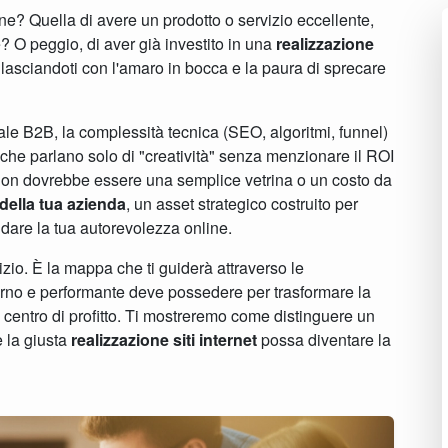
ne? Quella di avere un prodotto o servizio eccellente,
e? O peggio, di aver già investito in una
realizzazione
 lasciandoti con l'amaro in bocca e la paura di sprecare
e B2B, la complessità tecnica (SEO, algoritmi, funnel)
 che parlano solo di "creatività" senza menzionare il ROI
b non dovrebbe essere una semplice vetrina o un costo da
 della tua azienda
, un asset strategico costruito per
lidare la tua autorevolezza online.
zio. È la mappa che ti guiderà attraverso le
erno e performante deve possedere per trasformare la
 centro di profitto. Ti mostreremo come distinguere un
 la giusta
realizzazione siti internet
possa diventare la