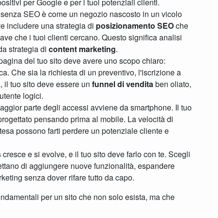
tivi per Google e per i tuoi potenziali clienti.
 senza SEO è come un negozio nascosto in un vicolo
e includere una strategia di
posizionamento SEO
che
ave che i tuoi clienti cercano. Questo significa analisi
da strategia di
content marketing
.
agina del tuo sito deve avere uno scopo chiaro:
ca. Che sia la richiesta di un preventivo, l'iscrizione a
, il tuo sito deve essere un
funnel di vendita
ben oliato,
tente logici.
aggior parte degli accessi avviene da smartphone. Il tuo
rogettato pensando prima al mobile. La velocità di
tesa possono farti perdere un potenziale cliente e
 cresce e si evolve, e il tuo sito deve farlo con te. Scegli
mettano di aggiungere nuove funzionalità, espandere
rketing senza dover rifare tutto da capo.
fondamentali per un sito che non solo esista, ma che