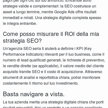
paghi per ogni clic sul tuo annuncio. Entrambe sono
strategie valide e complementari: la SEO costruisce un
asset a lungo termine, mentre Google Ads offre risultati
immediati e mirati. Una strategia digitale completa spesso
le integra entrambe.
Come posso misurare il ROI della mia
strategia SEO?
Un'agenzia SEO seria ti aiuterà a definire i KPI (Key
Performance Indicators) rilevanti per il tuo business, come il
numero di lead qualificati generati, le richieste di preventivo,
le vendite dirette (se applicabile), il valore medio del cliente
acquisito tramite SEO e il costo di acquisizione. Attraverso
strumenti di analisi e reportistica chiara, potrai monitorare
costantemente il ritorno sul tuo investimento.
Basta navigare a vista.
La tua azienda merita una strategia digitale chiara che porti
risultati misurabili. Hai un prodotto o un servizio eccellente,