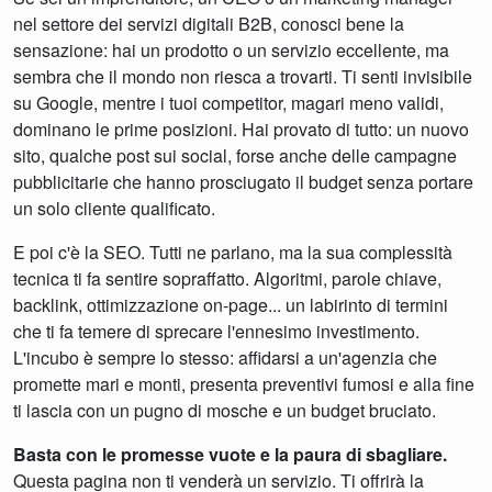
nel settore dei servizi digitali B2B, conosci bene la
sensazione: hai un prodotto o un servizio eccellente, ma
sembra che il mondo non riesca a trovarti. Ti senti invisibile
su Google, mentre i tuoi competitor, magari meno validi,
dominano le prime posizioni. Hai provato di tutto: un nuovo
sito, qualche post sui social, forse anche delle campagne
pubblicitarie che hanno prosciugato il budget senza portare
un solo cliente qualificato.
E poi c'è la SEO. Tutti ne parlano, ma la sua complessità
tecnica ti fa sentire sopraffatto. Algoritmi, parole chiave,
backlink, ottimizzazione on-page... un labirinto di termini
che ti fa temere di sprecare l'ennesimo investimento.
L'incubo è sempre lo stesso: affidarsi a un'agenzia che
promette mari e monti, presenta preventivi fumosi e alla fine
ti lascia con un pugno di mosche e un budget bruciato.
Basta con le promesse vuote e la paura di sbagliare.
Questa pagina non ti venderà un servizio. Ti offrirà la